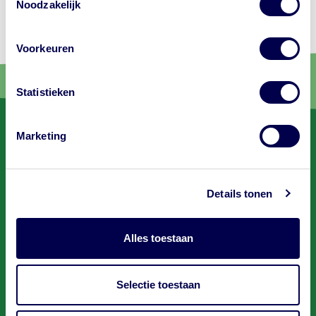
Noodzakelijk
Voorkeuren
Statistieken
Marketing
Volg ons
Details tonen
Voet
GGD
Contact
Alles toestaan
Over ons
Contact
Selectie toestaan
Reisvaccinaties
FAQ
Vaccinaties op maat