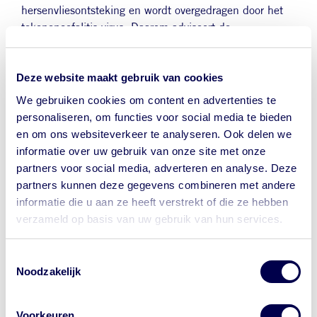
hersenvliesontsteking en wordt overgedragen door het
tekenencefalitis-virus. Daarom adviseert de
Gezondheidsraad vaccinaties voor sommige
beroepsgroepen.
Deze website maakt gebruik van cookies
Groenwerkers die regelmatig een tekenbeet
We gebruiken cookies om content en advertenties te
oplopen.
personaliseren, om functies voor social media te bieden
Laboratoriummedewerkers, die direct in aanraking
en om ons websiteverkeer te analyseren. Ook delen we
kunnen komen met het TBE-virus.
informatie over uw gebruik van onze site met onze
partners voor social media, adverteren en analyse. Deze
Het vaccin (FSME) is effectief en veilig. Het wordt al
partners kunnen deze gegevens combineren met andere
jaren gebruikt in de landen waar TBE veel voorkomt.
informatie die u aan ze heeft verstrekt of die ze hebben
Een basisserie bestaat uit drie vaccinaties in maand 0,
verzameld op basis van uw gebruik van hun services.
1, 6. De tweede vaccinatie geeft na ongeveer drie
weken al een vrij hoge (geen 100%) bescherming.
Toestemmingsselectie
Noodzakelijk
TBE-vaccinatie biedt geen bescherming tegen de ziekte
van Lyme.
Voorkeuren