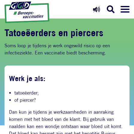
Direct naar inhoud
Direct naar hoofdnavigatie
Direct naar zoekfunctie
Tatoeëerders en piercers
Soms loop je tijdens je werk ongewild risico op een
infectieziekte. Een vaccinatie biedt bescherming.
Werk je als:
tatoeëerder;
of piercer?
Dan kun je tijdens je werkzaamheden in aanraking
komen met het bloed van de klant. Bij gebruik van
naalden kan een wondje ontstaan waar bloed uit komt.
Dat bloed kan besmet zijn met het
hepatitis B-virus
.