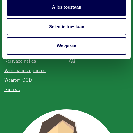
Volg ons
Alles toestaan
Selectie toestaan
Voet
GGD
Contact
Weigeren
Over ons
Contact
Reisvaccinaties
FAQ
Vaccinaties op maat
Waarom GGD
Nieuws